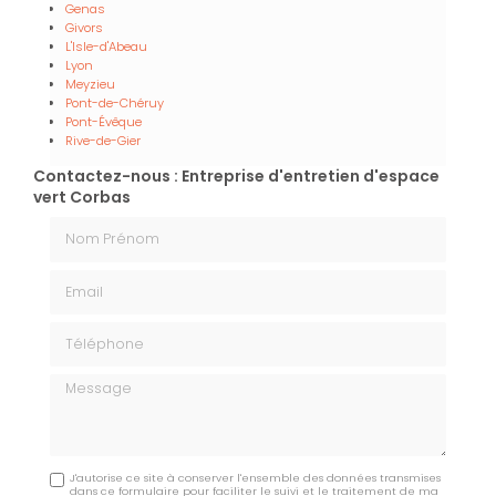
Genas
Givors
L'Isle-d'Abeau
Lyon
Meyzieu
Pont-de-Chéruy
Pont-Évêque
Rive-de-Gier
Contactez-nous : Entreprise d'entretien d'espace
vert Corbas
Nom Prénom
Email
Téléphone
Message
J'autorise ce site à conserver l'ensemble des données transmises
dans ce formulaire pour faciliter le suivi et le traitement de ma