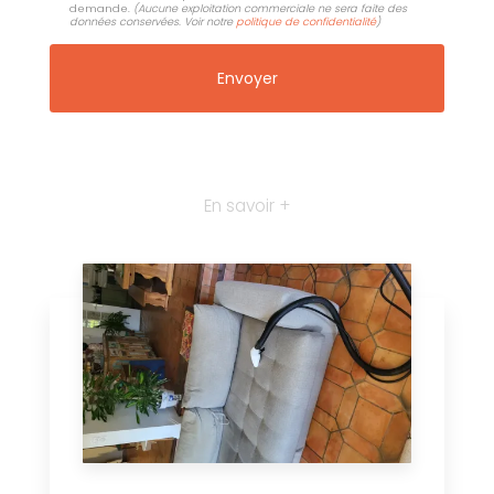
demande.
(Aucune exploitation commerciale ne sera faite des
données conservées. Voir notre
politique de confidentialité
)
En savoir +