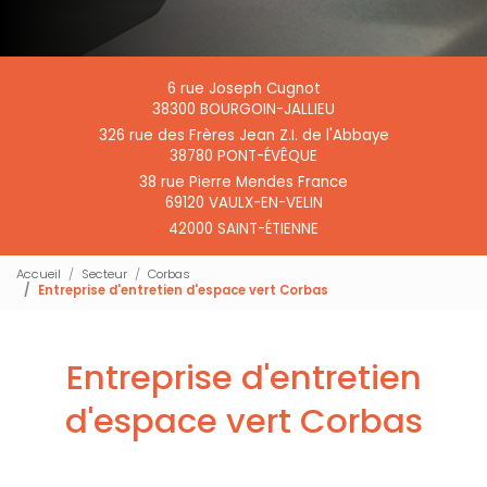
6 rue Joseph Cugnot
38300 BOURGOIN-JALLIEU
326 rue des Frères Jean Z.I. de l'Abbaye
38780 PONT-ÉVÊQUE
38 rue Pierre Mendes France
69120 VAULX-EN-VELIN
42000 SAINT-ÉTIENNE
Accueil
Secteur
Corbas
Entreprise d'entretien d'espace vert Corbas
Entreprise d'entretien
d'espace vert Corbas