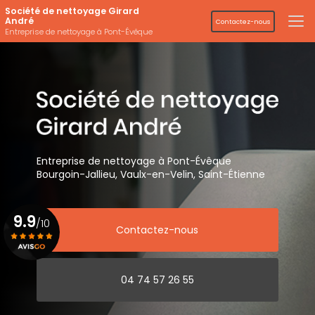
Aller
Société de nettoyage Girard
au
André
Contactez-nous
contenu
Entreprise de nettoyage à Pont-Évêque
principal
Entreprise de nettoyage
à Pont-Évêque
Bourgoin-Jallieu, Vaulx-en-Velin,
Saint-Étienne
9.9
/10
Contactez-nous
Voir le certificat
04 74 57 26 55