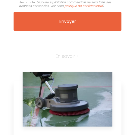
demande.
(Aucune exploitation commerciale ne sera faite des
données conservées. Voir notre
politique de confidentialité
)
En savoir +