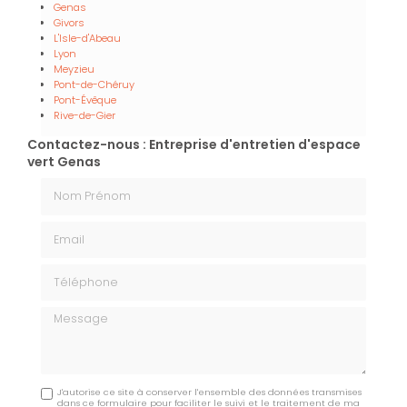
Genas
Givors
L'Isle-d'Abeau
Lyon
Meyzieu
Pont-de-Chéruy
Pont-Évêque
Rive-de-Gier
Contactez-nous : Entreprise d'entretien d'espace
vert Genas
Nom Prénom
Email
Téléphone
Message
J'autorise ce site à conserver l'ensemble des données transmises
dans ce formulaire pour faciliter le suivi et le traitement de ma