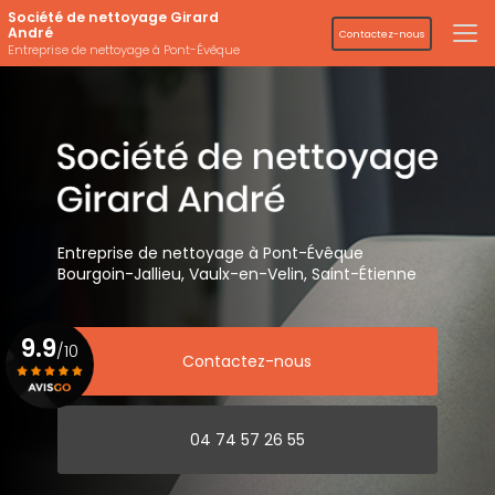
Aller
Société de nettoyage Girard
au
André
Contactez-nous
contenu
Entreprise de nettoyage à Pont-Évêque
principal
Entreprise de nettoyage
à Pont-Évêque
Bourgoin-Jallieu, Vaulx-en-Velin,
Saint-Étienne
9.9
/10
Contactez-nous
Voir le certificat
04 74 57 26 55