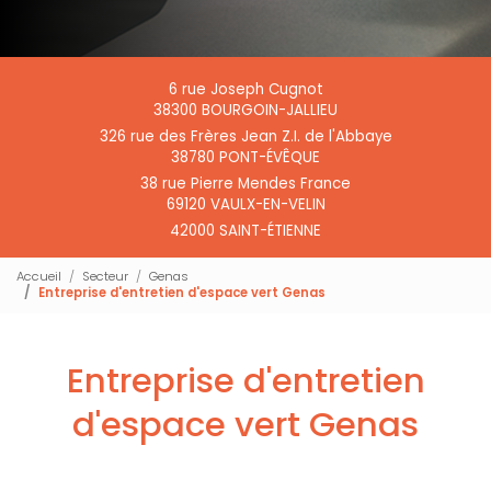
6 rue Joseph Cugnot
38300 BOURGOIN-JALLIEU
326 rue des Frères Jean Z.I. de l'Abbaye
38780 PONT-ÉVÊQUE
38 rue Pierre Mendes France
69120 VAULX-EN-VELIN
42000 SAINT-ÉTIENNE
Accueil
Secteur
Genas
Entreprise d'entretien d'espace vert Genas
Entreprise d'entretien
d'espace vert Genas