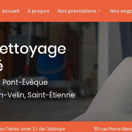
e
Accueil
À propos
Nos prestations
Nos eng
Nettoyage d'entreprise
Ménage particulier
Ponçage et vitrification
Entretien des espaces verts
Entretien de copropriété
Nettoyage de textile
 Pont-Évêque
Nettoyage de chantier
n-Velin,
Saint-Étienne
Nettoyage de vitre
es Frères Jean Z.I. de l'Abbaye
38 rue Pierre Me