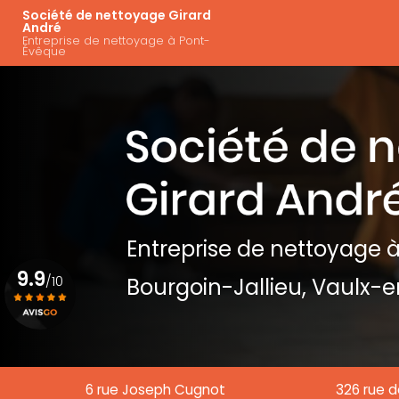
Aller
Navigation principal
Société de nettoyage Girard
au
André
Entreprise de nettoyage à Pont-
contenu
Évêque
principal
Entreprise de nettoyage
à
9.9
/10
Bourgoin-Jallieu, Vaulx-e
Voir le certificat
6 rue Joseph Cugnot
326 rue d