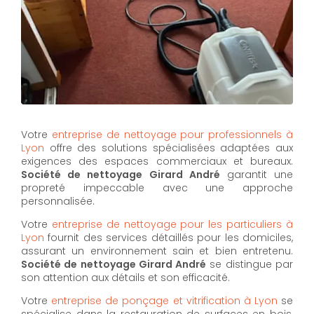
Votre
entreprise de nettoyage pour professionnels à
Lyon
offre des solutions spécialisées adaptées aux
exigences des espaces commerciaux et bureaux.
Société de nettoyage Girard André
garantit une
propreté impeccable avec une approche
personnalisée.
Votre
entreprise de nettoyage pour les particuliers à
Lyon
fournit des services détaillés pour les domiciles,
assurant un environnement sain et bien entretenu.
Société de nettoyage Girard André
se distingue par
son attention aux détails et son efficacité.
Votre
entreprise de ponçage et vitrification à Lyon
se
spécialise dans la restauration de surfaces en bois,