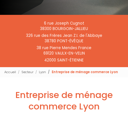
6 rue Joseph Cugnot
38300 BOURGOIN-JALLIEU
326 rue des Frères Jean Z.I. de l'Abbaye
38780 PONT-ÉVÊQUE
38 rue Pierre Mendes France
69120 VAULX-EN-VELIN
42000 SAINT-ÉTIENNE
Accueil
Secteur
Lyon
Entreprise de ménage commerce Lyon
Entreprise de ménage
commerce Lyon