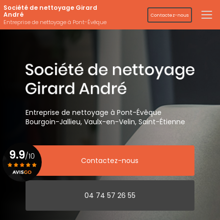
Aller
Société de nettoyage Girard
au
André
Contactez-nous
contenu
Entreprise de nettoyage à Pont-Évêque
principal
Entreprise de nettoyage
à Pont-Évêque
Bourgoin-Jallieu, Vaulx-en-Velin,
Saint-Étienne
9.9
/10
Contactez-nous
Voir le certificat
04 74 57 26 55