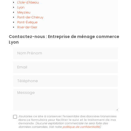
L'Isle-d'Abeau
Lyon
Meyzieu
Pont-de-Chéruy
Pont-Évêque
Rive-de-Gier
Contactez-nous : Entreprise de ménage commerce
Lyon
Nom Prénom
Email
Téléphone
Message
J'autorise ce site à conserver l'ensemble des données transmises
dans ce formulaire pour faciliter le suivi et le traitement de ma
demande.
(Aucune exploitation commerciale ne sera faite des
données conservées. Voir notre
politique de confidentialité
)