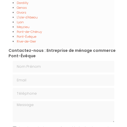
Dardilly
Genas
Givors
L'Isle-d'Abeau
Lyon
Meyzieu
Pont-de-Chéruy
Pont-Évêque
Rive-de-Gier
Contactez-nous : Entreprise de ménage commerce
Pont-Évêque
Nom Prénom
Email
Téléphone
Message