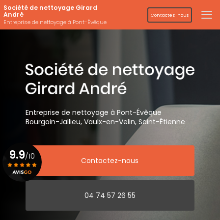
Aller
Société de nettoyage Girard
au
André
Contactez-nous
contenu
Entreprise de nettoyage à Pont-Évêque
principal
Entreprise de nettoyage
à Pont-Évêque
Bourgoin-Jallieu, Vaulx-en-Velin,
Saint-Étienne
9.9
/10
Contactez-nous
Voir le certificat
04 74 57 26 55