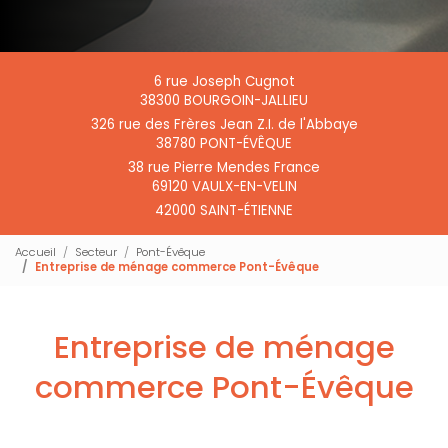
6 rue Joseph Cugnot
38300 BOURGOIN-JALLIEU
326 rue des Frères Jean Z.I. de l'Abbaye
38780 PONT-ÉVÊQUE
38 rue Pierre Mendes France
69120 VAULX-EN-VELIN
42000 SAINT-ÉTIENNE
Accueil
Secteur
Pont-Évêque
Entreprise de ménage commerce Pont-Évêque
Entreprise de ménage
commerce Pont-Évêque