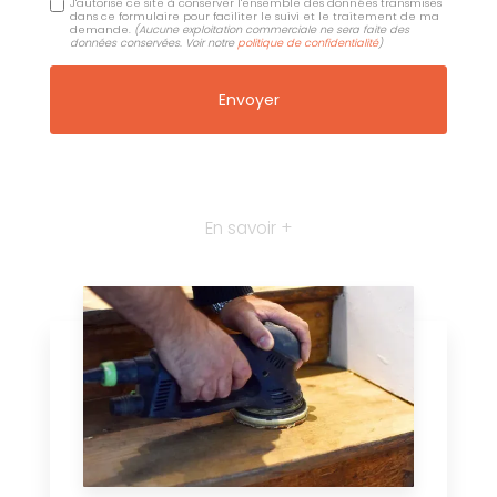
J'autorise ce site à conserver l'ensemble des données transmises
dans ce formulaire pour faciliter le suivi et le traitement de ma
demande.
(Aucune exploitation commerciale ne sera faite des
données conservées. Voir notre
politique de confidentialité
)
En savoir +