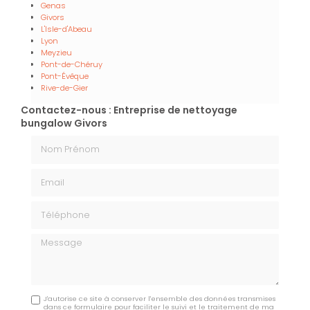
Genas
Givors
L'Isle-d'Abeau
Lyon
Meyzieu
Pont-de-Chéruy
Pont-Évêque
Rive-de-Gier
Contactez-nous : Entreprise de nettoyage
bungalow Givors
Nom Prénom
Email
Téléphone
Message
J'autorise ce site à conserver l'ensemble des données transmises
dans ce formulaire pour faciliter le suivi et le traitement de ma