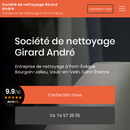
Aller
Société de nettoyage Girard
au
André
Contactez-nous
contenu
Entreprise de nettoyage à Pont-Évêque
principal
Entreprise de nettoyage
à Pont-Évêque
Bourgoin-Jallieu, Vaulx-en-Velin,
Saint-Étienne
9.9
/10
Contactez-nous
Voir le certificat
04 74 57 26 55