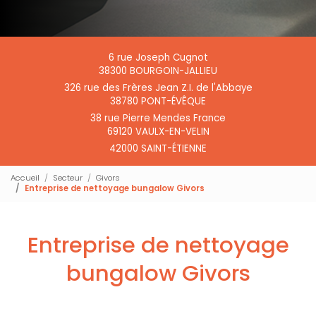
6 rue Joseph Cugnot
38300 BOURGOIN-JALLIEU
326 rue des Frères Jean Z.I. de l'Abbaye
38780 PONT-ÉVÊQUE
38 rue Pierre Mendes France
69120 VAULX-EN-VELIN
42000 SAINT-ÉTIENNE
Accueil
Secteur
Givors
Entreprise de nettoyage bungalow Givors
Entreprise de nettoyage
bungalow Givors