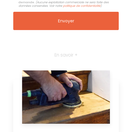
demande.
(Aucune exploitation commerciale ne sera faite des
données conservées. Voir notre
politique de confidentialité
)
En savoir +