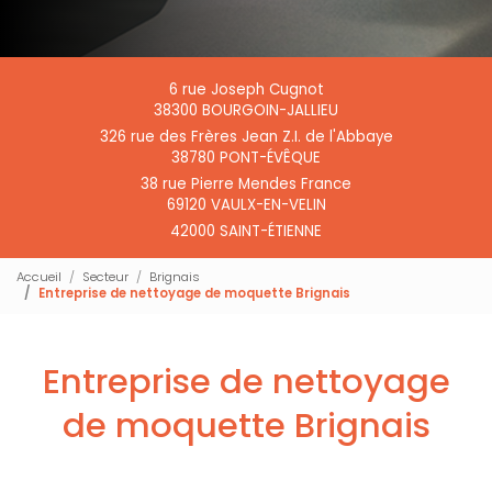
6 rue Joseph Cugnot
38300 BOURGOIN-JALLIEU
326 rue des Frères Jean Z.I. de l'Abbaye
38780 PONT-ÉVÊQUE
38 rue Pierre Mendes France
69120 VAULX-EN-VELIN
42000 SAINT-ÉTIENNE
Accueil
Secteur
Brignais
Entreprise de nettoyage de moquette Brignais
Entreprise de nettoyage
de moquette Brignais