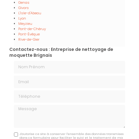
Genas
Givors
L'Isle-d'Abeau
Lyon
Meyzieu
Pont-de-Chéruy
Pont-Évêque
Rive-de-Gier
Contactez-nous : Entreprise de nettoyage de
moquette Brignais
Nom Prénom
Email
Téléphone
Message
J'autorise ce site à conserver l'ensemble des données transmises
dans ce formulaire pour faciliter le suivi et le traitement de ma