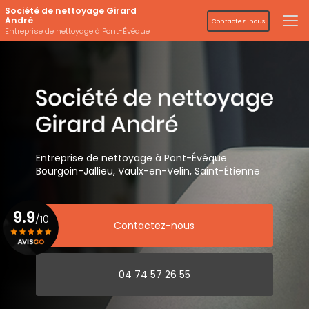
Aller
Société de nettoyage Girard
au
André
Contactez-nous
contenu
Entreprise de nettoyage à Pont-Évêque
principal
Entreprise de nettoyage
à Pont-Évêque
Bourgoin-Jallieu, Vaulx-en-Velin,
Saint-Étienne
9.9
/10
Contactez-nous
Voir le certificat
04 74 57 26 55