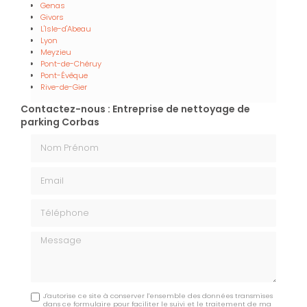
Genas
Givors
L'Isle-d'Abeau
Lyon
Meyzieu
Pont-de-Chéruy
Pont-Évêque
Rive-de-Gier
Contactez-nous : Entreprise de nettoyage de
parking Corbas
Nom Prénom
Email
Téléphone
Message
J'autorise ce site à conserver l'ensemble des données transmises
dans ce formulaire pour faciliter le suivi et le traitement de ma