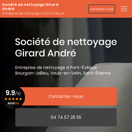
Aller
Société de nettoyage Girard
au
André
Contactez-nous
contenu
Entreprise de nettoyage à Pont-Évêque
principal
Entreprise de nettoyage
à Pont-Évêque
Bourgoin-Jallieu, Vaulx-en-Velin,
Saint-Étienne
9.9
/10
Contactez-nous
Voir le certificat
04 74 57 26 55