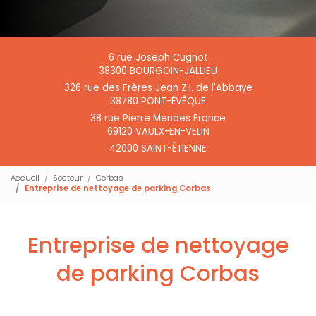
6 rue Joseph Cugnot
38300 BOURGOIN-JALLIEU
326 rue des Frères Jean Z.I. de l'Abbaye
38780 PONT-ÉVÊQUE
38 rue Pierre Mendes France
69120 VAULX-EN-VELIN
42000 SAINT-ÉTIENNE
Accueil
Secteur
Corbas
Entreprise de nettoyage de parking Corbas
Entreprise de nettoyage
de parking Corbas