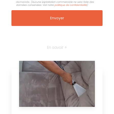
demande.
(Aucune exploitation commerciale ne sera faite des
données conservées. Voir notre
politique de confidentialité
)
En savoir +