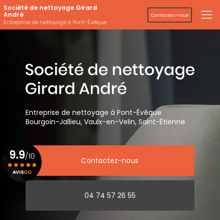
Aller
Société de nettoyage Girard
au
André
Contactez-nous
contenu
Entreprise de nettoyage à Pont-Évêque
principal
Entreprise de nettoyage
à Pont-Évêque
Bourgoin-Jallieu, Vaulx-en-Velin,
Saint-Étienne
9.9
/10
Contactez-nous
Voir le certificat
04 74 57 26 55