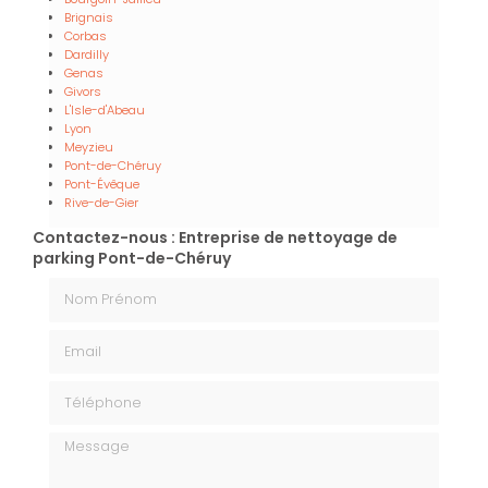
Brignais
Corbas
Dardilly
Genas
Givors
L'Isle-d'Abeau
Lyon
Meyzieu
Pont-de-Chéruy
Pont-Évêque
Rive-de-Gier
Contactez-nous : Entreprise de nettoyage de
parking Pont-de-Chéruy
Nom Prénom
Email
Téléphone
Message