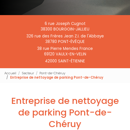
6 rue Joseph Cugnot
38300 BOURGOIN-JALLIEU
326 rue des Frères Jean Z.I. de l'Abbaye
38780 PONT-ÉVÊQUE
38 rue Pierre Mendes France
69120 VAULX-EN-VELIN
42000 SAINT-ÉTIENNE
Accueil
Secteur
Pont-de-Chéruy
Entreprise de nettoyage de parking Pont-de-Chéruy
Entreprise de nettoyage
de parking Pont-de-
Chéruy