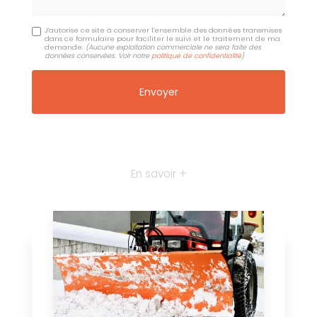
J'autorise ce site à conserver l'ensemble des données transmises
dans ce formulaire pour faciliter le suivi et le traitement de ma
demande.
(Aucune exploitation commerciale ne sera faite des
données conservées. Voir notre
politique de confidentialité
)
En savoir +