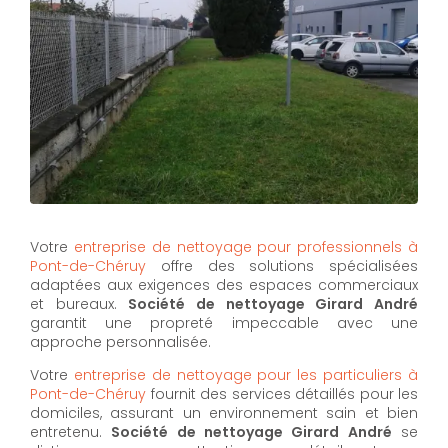
Votre
entreprise de nettoyage pour professionnels à
Pont-de-Chéruy
offre des solutions spécialisées
adaptées aux exigences des espaces commerciaux
et bureaux.
Société de nettoyage Girard André
garantit une propreté impeccable avec une
approche personnalisée.
Votre
entreprise de nettoyage pour les particuliers à
Pont-de-Chéruy
fournit des services détaillés pour les
domiciles, assurant un environnement sain et bien
entretenu.
Société de nettoyage Girard André
se