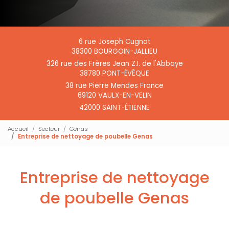
6 rue Joseph Cugnot
38300 BOURGOIN-JALLIEU
326 rue des Frères Jean Z.I. de l'Abbaye
38780 PONT-ÉVÊQUE
38 rue Pierre Mendes France
69120 VAULX-EN-VELIN
42000 SAINT-ÉTIENNE
Accueil
Secteur
Genas
Entreprise de nettoyage de poubelle Genas
Entreprise de nettoyage
de poubelle Genas