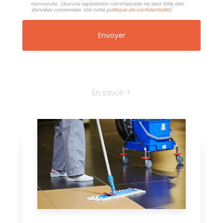
demande.
(Aucune exploitation commerciale ne sera faite des
données conservées. Voir notre
politique de confidentialité
)
En savoir +