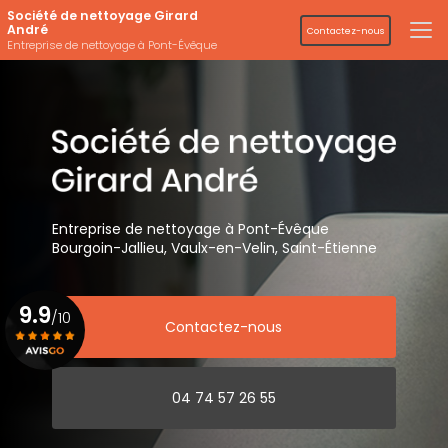
Aller
Société de nettoyage Girard
au
André
Contactez-nous
contenu
Entreprise de nettoyage à Pont-Évêque
principal
Entreprise de nettoyage
à Pont-Évêque
Bourgoin-Jallieu, Vaulx-en-Velin,
Saint-Étienne
9.9
/10
Contactez-nous
Voir le certificat
04 74 57 26 55