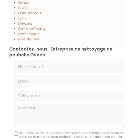
Genas
Givors
L'Isle-d'Abeau
Lyon
Meyzieu
Pont-de-Chéruy
Pont-Évêque
Rive-de-Gier
Contactez-nous : Entreprise de nettoyage de
poubelle Genas
Nom Prénom
Email
Téléphone
Message
J'autorise ce site à conserver l'ensemble des données transmises
dans ce formulaire pour faciliter le suivi et le traitement de ma