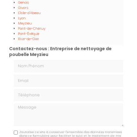
Genas
Givors
L'Isle-d'Abeau
Lyon
Meyzieu
Pont-de-Chéruy
Pont-Évêque
Rive-de-Gier
Contactez-nous : Entreprise de nettoyage de
poubelle Meyzieu
Nom Prénom
Email
Téléphone
Message
J'autorise ce site à conserver l'ensemble des données transmises
dans ce formulaire pour faciliter le suivi et le traitement de ma