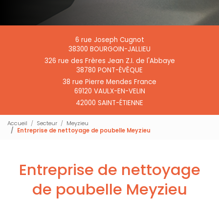
6 rue Joseph Cugnot
38300 BOURGOIN-JALLIEU
326 rue des Frères Jean Z.I. de l'Abbaye
38780 PONT-ÉVÊQUE
38 rue Pierre Mendes France
69120 VAULX-EN-VELIN
42000 SAINT-ÉTIENNE
Accueil
Secteur
Meyzieu
Entreprise de nettoyage de poubelle Meyzieu
Entreprise de nettoyage
de poubelle Meyzieu