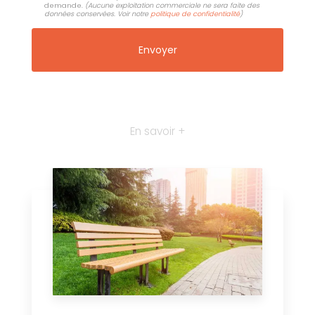
demande.
(Aucune exploitation commerciale ne sera faite des
données conservées. Voir notre
politique de confidentialité
)
En savoir +