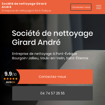
Aller
Société de nettoyage Girard
au
André
Contactez-nous
contenu
Entreprise de nettoyage à Pont-Évêque
principal
Entreprise de nettoyage
à Pont-Évêque
Bourgoin-Jallieu, Vaulx-en-Velin,
Saint-Étienne
9.9
/10
Contactez-nous
Voir le certificat
04 74 57 26 55