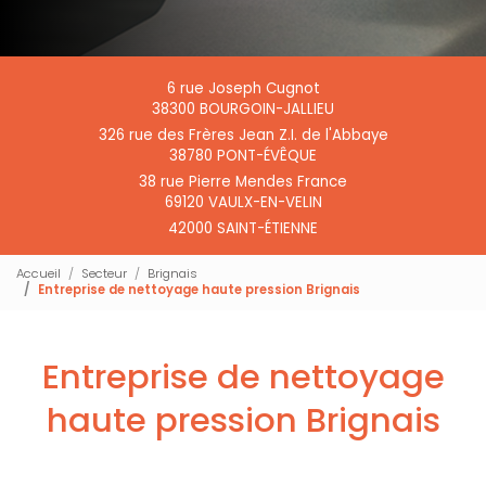
6 rue Joseph Cugnot
38300 BOURGOIN-JALLIEU
326 rue des Frères Jean Z.I. de l'Abbaye
38780 PONT-ÉVÊQUE
38 rue Pierre Mendes France
69120 VAULX-EN-VELIN
42000 SAINT-ÉTIENNE
Accueil
Secteur
Brignais
Entreprise de nettoyage haute pression Brignais
Entreprise de nettoyage
haute pression Brignais