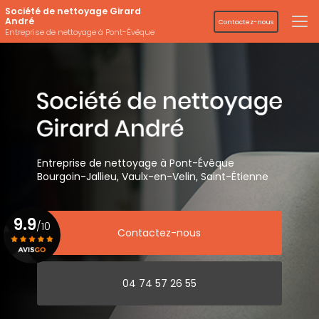
Aller
Société de nettoyage Girard
au
André
Contactez-nous
contenu
Entreprise de nettoyage à Pont-Évêque
principal
Entreprise de nettoyage
à Pont-Évêque
Bourgoin-Jallieu, Vaulx-en-Velin,
Saint-Étienne
9.9
/10
Contactez-nous
Voir le certificat
04 74 57 26 55