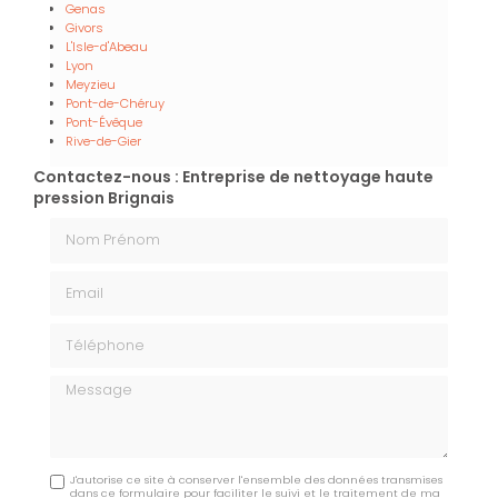
Genas
Givors
L'Isle-d'Abeau
Lyon
Meyzieu
Pont-de-Chéruy
Pont-Évêque
Rive-de-Gier
Contactez-nous : Entreprise de nettoyage haute
pression Brignais
Nom Prénom
Email
Téléphone
Message
J'autorise ce site à conserver l'ensemble des données transmises
dans ce formulaire pour faciliter le suivi et le traitement de ma