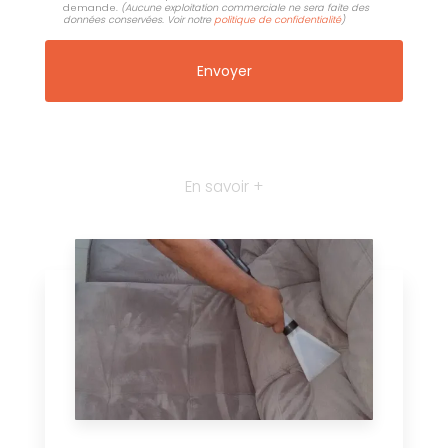
demande.
(Aucune exploitation commerciale ne sera faite des
données conservées. Voir notre
politique de confidentialité
)
En savoir +