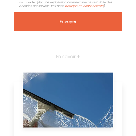
demande.
(Aucune exploitation commerciale ne sera faite des
données conservées. Voir notre
politique de confidentialité
)
En savoir +