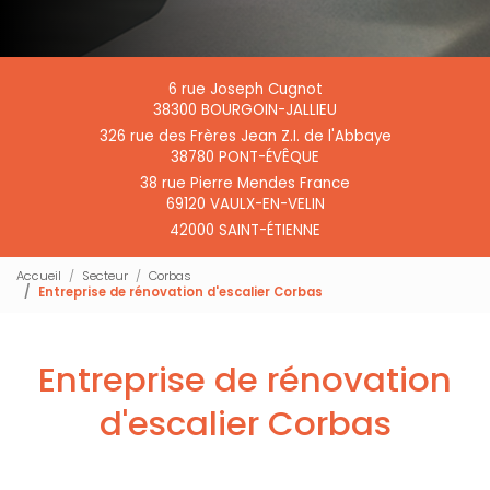
6 rue Joseph Cugnot
38300 BOURGOIN-JALLIEU
326 rue des Frères Jean Z.I. de l'Abbaye
38780 PONT-ÉVÊQUE
38 rue Pierre Mendes France
69120 VAULX-EN-VELIN
42000 SAINT-ÉTIENNE
Accueil
Secteur
Corbas
Entreprise de rénovation d'escalier Corbas
Entreprise de rénovation
d'escalier Corbas