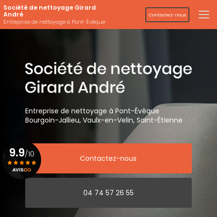
Aller
Société de nettoyage Girard
au
André
Contactez-nous
contenu
Entreprise de nettoyage à Pont-Évêque
principal
Entreprise de nettoyage
à Pont-Évêque
Bourgoin-Jallieu, Vaulx-en-Velin,
Saint-Étienne
9.9
/10
Contactez-nous
Voir le certificat
04 74 57 26 55