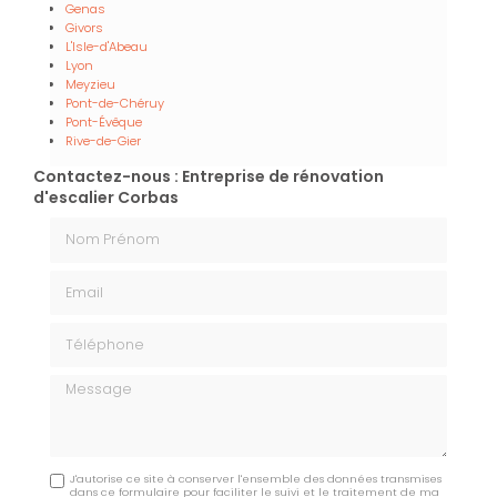
Genas
Givors
L'Isle-d'Abeau
Lyon
Meyzieu
Pont-de-Chéruy
Pont-Évêque
Rive-de-Gier
Contactez-nous : Entreprise de rénovation
d'escalier Corbas
Nom Prénom
Email
Téléphone
Message
J'autorise ce site à conserver l'ensemble des données transmises
dans ce formulaire pour faciliter le suivi et le traitement de ma