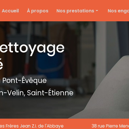
e
Accueil
À propos
Nos prestations
Nos eng
Nettoyage d'entreprise
Ménage particulier
Ponçage et vitrification
Entretien des espaces verts
Entretien de copropriété
Nettoyage de textile
 Pont-Évêque
Nettoyage de chantier
n-Velin,
Saint-Étienne
Nettoyage de vitre
es Frères Jean Z.I. de l'Abbaye
38 rue Pierre Me