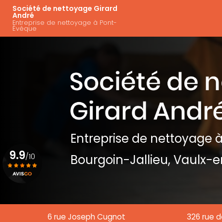
Aller
Navigation principal
Société de nettoyage Girard
au
André
Entreprise de nettoyage à Pont-
contenu
Évêque
principal
Entreprise de nettoyage
à
9.9
/10
Bourgoin-Jallieu, Vaulx-e
Voir le certificat
6 rue Joseph Cugnot
326 rue d