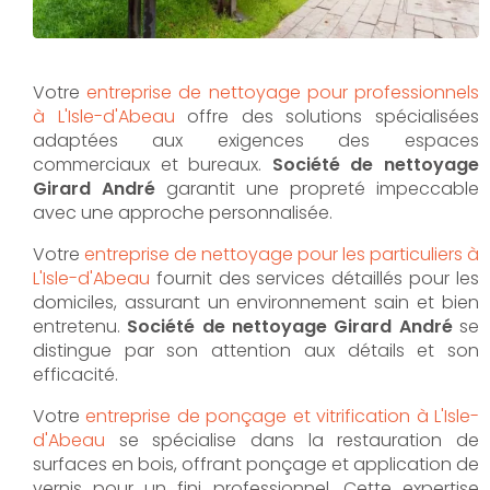
Votre
entreprise de nettoyage pour professionnels
à L'Isle-d'Abeau
offre des solutions spécialisées
adaptées aux exigences des espaces
commerciaux et bureaux.
Société de nettoyage
Girard André
garantit une propreté impeccable
avec une approche personnalisée.
Votre
entreprise de nettoyage pour les particuliers à
L'Isle-d'Abeau
fournit des services détaillés pour les
domiciles, assurant un environnement sain et bien
entretenu.
Société de nettoyage Girard André
se
distingue par son attention aux détails et son
efficacité.
Votre
entreprise de ponçage et vitrification à L'Isle-
d'Abeau
se spécialise dans la restauration de
surfaces en bois, offrant ponçage et application de
vernis pour un fini professionnel. Cette expertise