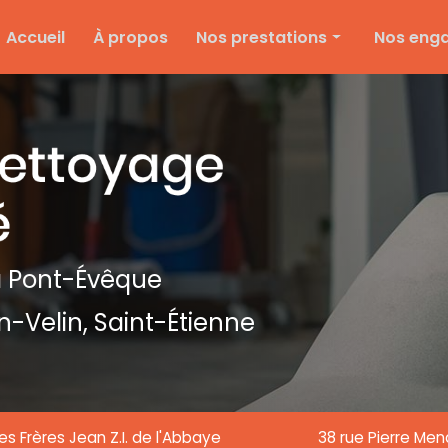
e
Accueil
À propos
Nos prestations
Nos eng
Nettoyage d'entreprise
Ménage particulier
Ponçage et vitrification
Entretien des espaces verts
Entretien de copropriété
Nettoyage de textile
 Pont-Évêque
Nettoyage de chantier
n-Velin,
Saint-Étienne
Nettoyage de vitre
es Frères Jean Z.I. de l'Abbaye
38 rue Pierre Me