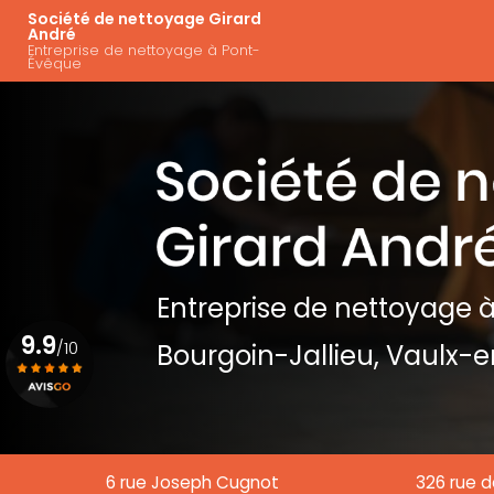
Aller
Navigation principal
Société de nettoyage Girard
au
André
Entreprise de nettoyage à Pont-
contenu
Évêque
principal
Entreprise de nettoyage
à
9.9
/10
Bourgoin-Jallieu, Vaulx-e
Voir le certificat
6 rue Joseph Cugnot
326 rue d