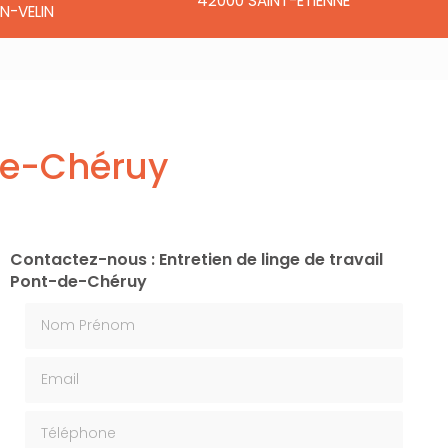
42000 SAINT-ÉTIENNE
N-VELIN
-de-Chéruy
Contactez-nous : Entretien de linge de travail
Pont-de-Chéruy
Nom Prénom
Email
Téléphone