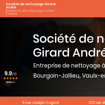
Aller
Navigation principal
Société de nettoyage Girard
au
André
Entreprise de nettoyage à Pont-
contenu
Évêque
principal
Entreprise de nettoyage
à
9.9
/10
Bourgoin-Jallieu, Vaulx-e
Voir le certificat
6 rue Joseph Cugnot
326 rue d