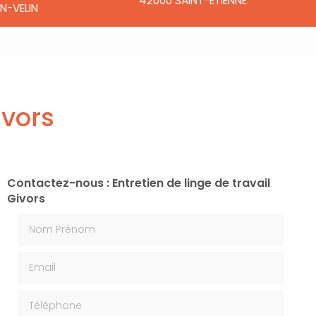
42000 SAINT-ÉTIENNE
N-VELIN
ivors
Contactez-nous : Entretien de linge de travail
Givors
Nom Prénom
Email
Téléphone