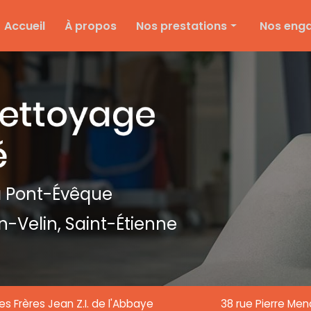
e
Accueil
À propos
Nos prestations
Nos eng
Nettoyage d'entreprise
Ménage particulier
Ponçage et vitrification
Entretien des espaces verts
Entretien de copropriété
Nettoyage de textile
 Pont-Évêque
Nettoyage de chantier
n-Velin,
Saint-Étienne
Nettoyage de vitre
es Frères Jean Z.I. de l'Abbaye
38 rue Pierre Me