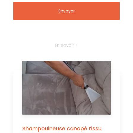
En savoir +
Shampouineuse canapé tissu