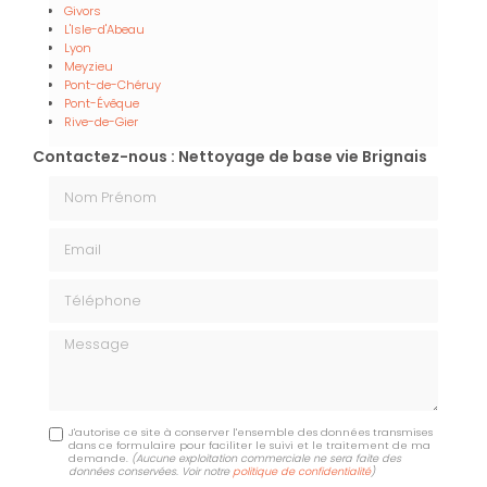
Givors
L'Isle-d'Abeau
Lyon
Meyzieu
Pont-de-Chéruy
Pont-Évêque
Rive-de-Gier
Contactez-nous : Nettoyage de base vie Brignais
Nom Prénom
Email
Téléphone
Message
J'autorise ce site à conserver l'ensemble des données transmises
dans ce formulaire pour faciliter le suivi et le traitement de ma
demande.
(Aucune exploitation commerciale ne sera faite des
données conservées. Voir notre
politique de confidentialité
)