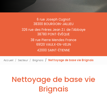
6 rue Joseph Cugnot
38300 BOURGOIN-JALLIEU
326 rue des Frères Jean Z.I. de l'Abbaye
38780 PONT-ÉVÊQUE
38 rue Pierre Mendes France
69120 VAULX-EN-VELIN
42000 SAINT-ÉTIENNE
Accueil
Secteur
Brignais
Nettoyage de base vie Brignais
Nettoyage de base vie
Brignais