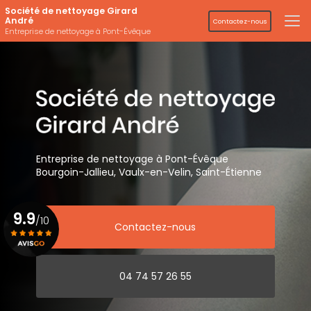
Aller
Société de nettoyage Girard
au
André
Contactez-nous
contenu
Entreprise de nettoyage à Pont-Évêque
principal
Entreprise de nettoyage
à Pont-Évêque
Bourgoin-Jallieu, Vaulx-en-Velin,
Saint-Étienne
9.9
/10
Contactez-nous
Voir le certificat
04 74 57 26 55