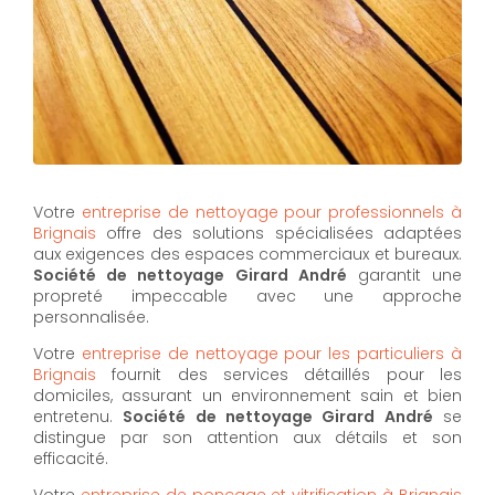
Votre
entreprise de nettoyage pour professionnels à
Brignais
offre des solutions spécialisées adaptées
aux exigences des espaces commerciaux et bureaux.
Société de nettoyage Girard André
garantit une
propreté impeccable avec une approche
personnalisée.
Votre
entreprise de nettoyage pour les particuliers à
Brignais
fournit des services détaillés pour les
domiciles, assurant un environnement sain et bien
entretenu.
Société de nettoyage Girard André
se
distingue par son attention aux détails et son
efficacité.
Votre
entreprise de ponçage et vitrification à Brignais