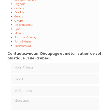
Brignais
Corbas
Dardilly
Genas
Givors
L'Isle-d'Abeau
Lyon
Meyzieu
Pont-de-Chéruy
Pont-Évêque
Rive-de-Gier
Contactez-nous : Décapage et métallisation de sol
plastique L'Isle-d'Abeau
Nom Prénom
Email
Téléphone
Message