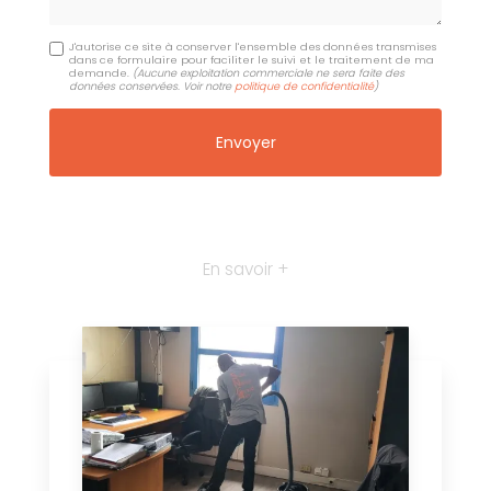
J'autorise ce site à conserver l'ensemble des données transmises
dans ce formulaire pour faciliter le suivi et le traitement de ma
demande.
(Aucune exploitation commerciale ne sera faite des
données conservées. Voir notre
politique de confidentialité
)
En savoir +