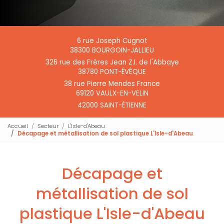
6 rue Joseph Cugnot
38300 BOURGOIN-JALLIEU
326 rue des Frères Jean Z.I. de l'Abbaye
38780 PONT-ÉVÊQUE
38 rue Pierre Mendes France
69120 VAULX-EN-VELIN
42000 SAINT-ÉTIENNE
Accueil
Secteur
L'Isle-d'Abeau
Décapage et métallisation de sol plastique L'Isle-d'Abeau
Décapage et
métallisation de sol
plastique L'Isle-d'Abeau