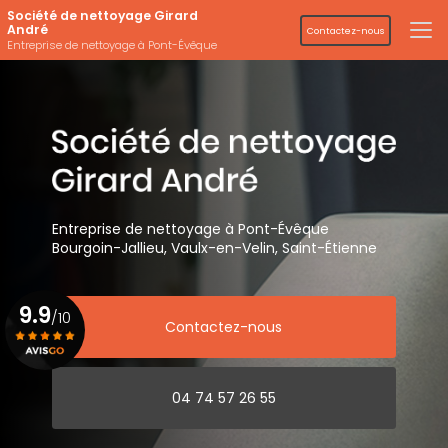
Aller
Société de nettoyage Girard
au
André
Contactez-nous
contenu
Entreprise de nettoyage à Pont-Évêque
principal
Entreprise de nettoyage
à Pont-Évêque
Bourgoin-Jallieu, Vaulx-en-Velin,
Saint-Étienne
9.9
/10
Contactez-nous
Voir le certificat
04 74 57 26 55