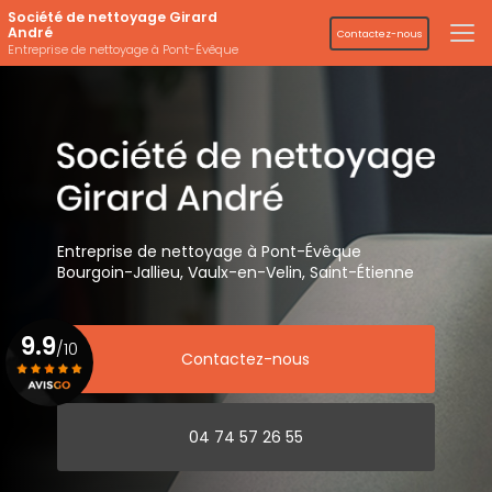
Aller
Société de nettoyage Girard
au
André
Contactez-nous
contenu
Entreprise de nettoyage à Pont-Évêque
principal
Entreprise de nettoyage
à Pont-Évêque
Bourgoin-Jallieu, Vaulx-en-Velin,
Saint-Étienne
9.9
/10
Contactez-nous
Voir le certificat
04 74 57 26 55