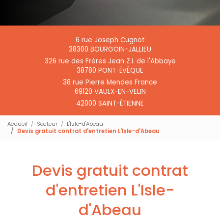
6 rue Joseph Cugnot
38300 BOURGOIN-JALLIEU
326 rue des Frères Jean Z.I. de l'Abbaye
38780 PONT-ÉVÊQUE
38 rue Pierre Mendes France
69120 VAULX-EN-VELIN
42000 SAINT-ÉTIENNE
Accueil
Secteur
L'Isle-d'Abeau
Devis gratuit contrat d'entretien L'Isle-d'Abeau
Devis gratuit contrat
d'entretien L'Isle-
d'Abeau