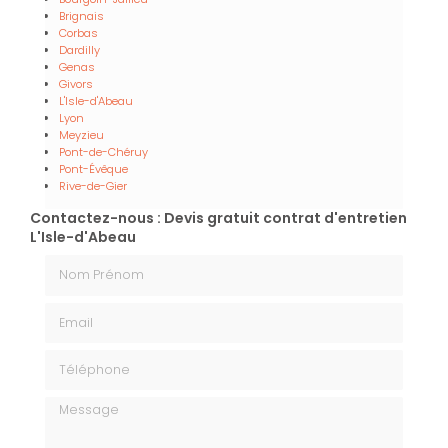
Brignais
Corbas
Dardilly
Genas
Givors
L'Isle-d'Abeau
Lyon
Meyzieu
Pont-de-Chéruy
Pont-Évêque
Rive-de-Gier
Contactez-nous : Devis gratuit contrat d'entretien
L'Isle-d'Abeau
Nom Prénom
Email
Téléphone
Message