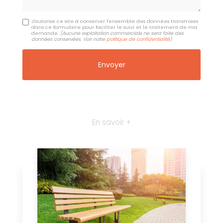
J'autorise ce site à conserver l'ensemble des données transmises
dans ce formulaire pour faciliter le suivi et le traitement de ma
demande.
(Aucune exploitation commerciale ne sera faite des
données conservées. Voir notre
politique de confidentialité
)
En savoir +