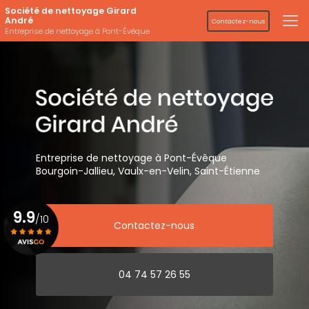
Aller
Société de nettoyage Girard
au
André
Contactez-nous
contenu
Entreprise de nettoyage à Pont-Évêque
principal
Entreprise de nettoyage
à Pont-Évêque
Bourgoin-Jallieu, Vaulx-en-Velin,
Saint-Étienne
9.9
/10
Contactez-nous
Voir le certificat
04 74 57 26 55