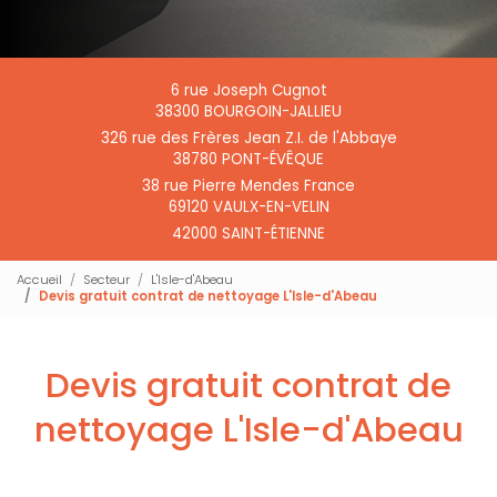
6 rue Joseph Cugnot
38300 BOURGOIN-JALLIEU
326 rue des Frères Jean Z.I. de l'Abbaye
38780 PONT-ÉVÊQUE
38 rue Pierre Mendes France
69120 VAULX-EN-VELIN
42000 SAINT-ÉTIENNE
Accueil
Secteur
L'Isle-d'Abeau
Devis gratuit contrat de nettoyage L'Isle-d'Abeau
Devis gratuit contrat de
nettoyage L'Isle-d'Abeau