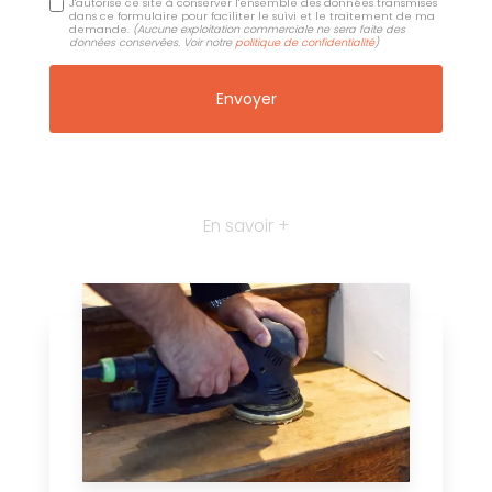
J'autorise ce site à conserver l'ensemble des données transmises
dans ce formulaire pour faciliter le suivi et le traitement de ma
demande.
(Aucune exploitation commerciale ne sera faite des
données conservées. Voir notre
politique de confidentialité
)
En savoir +