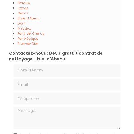
Dardilly
Genas
Givors
L'Isle-d'Abeau
Lyon
Meyzieu
Pont-de-Chéruy
Pont-Évêque
Rive-de-Gier
Contactez-nous : Devis gratuit contrat de
nettoyage L'Isle-d'Abeau
Nom Prénom
Email
Téléphone
Message