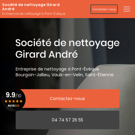
Aller
Société de nettoyage Girard
au
André
Contactez-nous
contenu
Entreprise de nettoyage à Pont-Évêque
principal
Entreprise de nettoyage
à Pont-Évêque
Bourgoin-Jallieu, Vaulx-en-Velin,
Saint-Étienne
9.9
/10
Contactez-nous
Voir le certificat
04 74 57 26 55