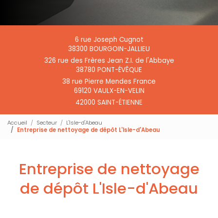
6 rue Joseph Cugnot
38300 BOURGOIN-JALLIEU
326 rue des Frères Jean Z.I. de l'Abbaye
38780 PONT-ÉVÊQUE
38 rue Pierre Mendes France
69120 VAULX-EN-VELIN
42000 SAINT-ÉTIENNE
Accueil
Secteur
L'Isle-d'Abeau
Entreprise de nettoyage de dépôt L'Isle-d'Abeau
Entreprise de nettoyage
de dépôt L'Isle-d'Abeau