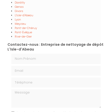
Dardilly
Genas
Givors
L'Isle-d'Abeau
Lyon
Meyzieu
Pont-de-Chéruy
Pont-Évêque
Rive-de-Gier
Contactez-nous : Entreprise de nettoyage de dépôt
L'Isle-d'Abeau
Nom Prénom
Email
Téléphone
Message