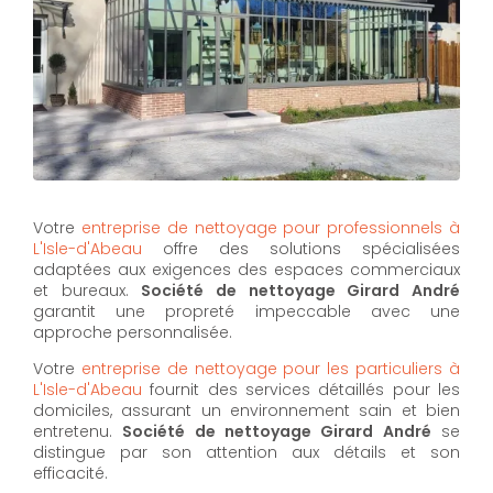
Votre
entreprise de nettoyage pour professionnels à
L'Isle-d'Abeau
offre des solutions spécialisées
adaptées aux exigences des espaces commerciaux
et bureaux.
Société de nettoyage Girard André
garantit une propreté impeccable avec une
approche personnalisée.
Votre
entreprise de nettoyage pour les particuliers à
L'Isle-d'Abeau
fournit des services détaillés pour les
domiciles, assurant un environnement sain et bien
entretenu.
Société de nettoyage Girard André
se
distingue par son attention aux détails et son
efficacité.