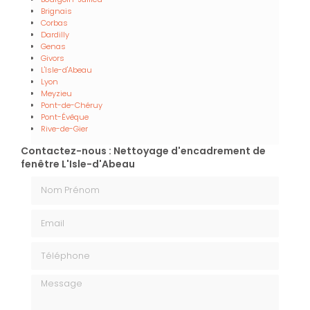
Brignais
Corbas
Dardilly
Genas
Givors
L'Isle-d'Abeau
Lyon
Meyzieu
Pont-de-Chéruy
Pont-Évêque
Rive-de-Gier
Contactez-nous : Nettoyage d'encadrement de
fenêtre L'Isle-d'Abeau
Nom Prénom
Email
Téléphone
Message