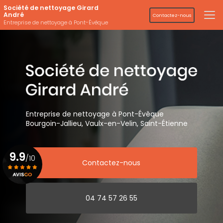
Aller
Société de nettoyage Girard
au
André
Contactez-nous
contenu
Entreprise de nettoyage à Pont-Évêque
principal
Entreprise de nettoyage
à Pont-Évêque
Bourgoin-Jallieu, Vaulx-en-Velin,
Saint-Étienne
9.9
/10
Contactez-nous
Voir le certificat
04 74 57 26 55