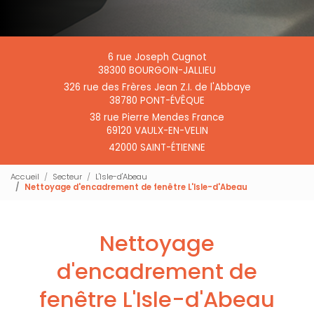
6 rue Joseph Cugnot
38300 BOURGOIN-JALLIEU
326 rue des Frères Jean Z.I. de l'Abbaye
38780 PONT-ÉVÊQUE
38 rue Pierre Mendes France
69120 VAULX-EN-VELIN
42000 SAINT-ÉTIENNE
Accueil
Secteur
L'Isle-d'Abeau
Nettoyage d'encadrement de fenêtre L'Isle-d'Abeau
Nettoyage
d'encadrement de
fenêtre L'Isle-d'Abeau