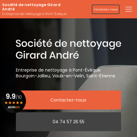
Aller
Société de nettoyage Girard
au
André
Contactez-nous
contenu
Entreprise de nettoyage à Pont-Évêque
principal
Entreprise de nettoyage
à Pont-Évêque
Bourgoin-Jallieu, Vaulx-en-Velin,
Saint-Étienne
9.9
/10
Contactez-nous
Voir le certificat
04 74 57 26 55