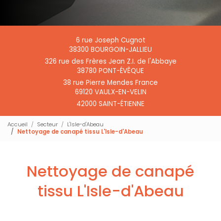
6 rue Joseph Cugnot
38300 BOURGOIN-JALLIEU
326 rue des Frères Jean Z.I. de l'Abbaye
38780 PONT-ÉVÊQUE
38 rue Pierre Mendes France
69120 VAULX-EN-VELIN
42000 SAINT-ÉTIENNE
Accueil
Secteur
L'Isle-d'Abeau
Nettoyage de canapé tissu L'Isle-d'Abeau
Nettoyage de canapé
tissu L'Isle-d'Abeau