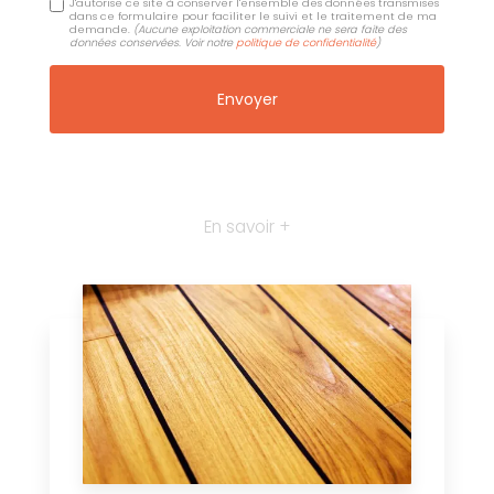
J'autorise ce site à conserver l'ensemble des données transmises
dans ce formulaire pour faciliter le suivi et le traitement de ma
demande.
(Aucune exploitation commerciale ne sera faite des
données conservées. Voir notre
politique de confidentialité
)
En savoir +