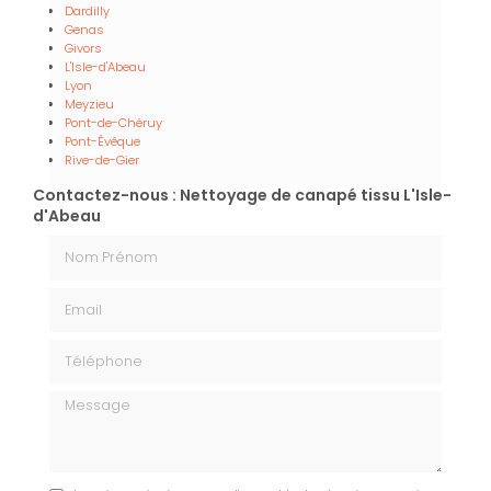
Dardilly
Genas
Givors
L'Isle-d'Abeau
Lyon
Meyzieu
Pont-de-Chéruy
Pont-Évêque
Rive-de-Gier
Contactez-nous : Nettoyage de canapé tissu L'Isle-
d'Abeau
Nom Prénom
Email
Téléphone
Message