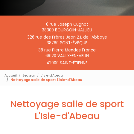
6 rue Joseph Cugnot
38300 BOURGOIN-JALLIEU
326 rue des Frères Jean Z.I. de l'Abbaye
38780 PONT-ÉVÊQUE
38 rue Pierre Mendes France
69120 VAULX-EN-VELIN
42000 SAINT-ÉTIENNE
Accueil
Secteur
L'Isle-d'Abeau
Nettoyage salle de sport L'Isle-d'Abeau
Nettoyage salle de sport
L'Isle-d'Abeau