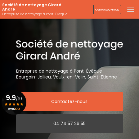
Aller
Société de nettoyage Girard
au
André
Contactez-nous
contenu
Entreprise de nettoyage à Pont-Évêque
principal
Entreprise de nettoyage
à Pont-Évêque
Bourgoin-Jallieu, Vaulx-en-Velin,
Saint-Étienne
9.9
/10
Contactez-nous
Voir le certificat
04 74 57 26 55