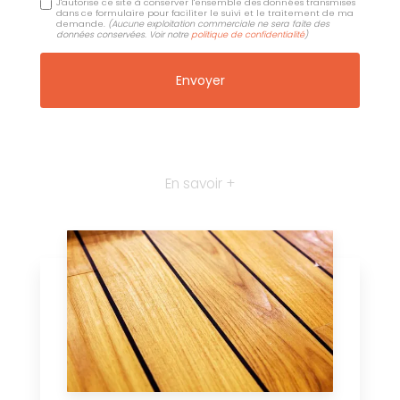
J'autorise ce site à conserver l'ensemble des données transmises
dans ce formulaire pour faciliter le suivi et le traitement de ma
demande.
(Aucune exploitation commerciale ne sera faite des
données conservées. Voir notre
politique de confidentialité
)
En savoir +