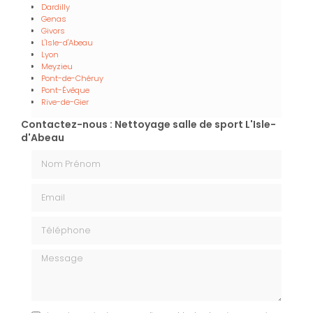
Dardilly
Genas
Givors
L'Isle-d'Abeau
Lyon
Meyzieu
Pont-de-Chéruy
Pont-Évêque
Rive-de-Gier
Contactez-nous : Nettoyage salle de sport L'Isle-
d'Abeau
Nom Prénom
Email
Téléphone
Message